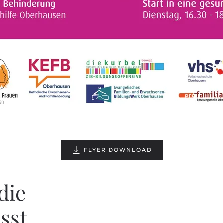
FLYER DOWNLOAD
die
sst